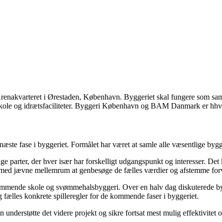
renakvarteret i Ørestaden, København. Byggeriet skal fungere som samli
s skole og idrætsfaciliteter. Byggeri København og BAM Danmark er hhv.
 næste fase i byggeriet. Formålet har været at samle alle væsentlige 
 parter, der hver især har forskelligt udgangspunkt og interesser. Det kr
ng med jævne mellemrum at genbesøge de fælles værdier og afstemme forv
mmende skole og svømmehalsbyggeri. Over en halv dag diskuterede bygh
 fælles konkrete spilleregler for de kommende faser i byggeriet.
erstøtte det videre projekt og sikre fortsat mest mulig effektivitet o