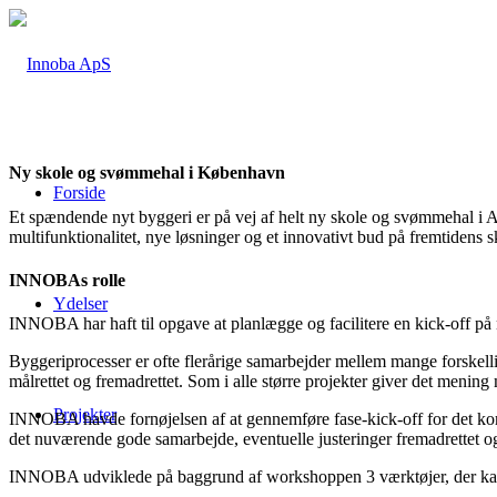
Ny skole og svømmehal i København
Forside
Et spændende nyt byggeri er på vej af helt ny skole og svømmehal i A
multifunktionalitet, nye løsninger og et innovativt bud på fremtiden
INNOBAs rolle
Ydelser
INNOBA har haft til opgave at planlægge og facilitere en kick-off på
Byggeriprocesser er ofte flerårige samarbejder mellem mange forskellige
målrettet og fremadrettet. Som i alle større projekter giver det meni
Projekter
INNOBA havde fornøjelsen af at gennemføre fase-kick-off for det ko
det nuværende gode samarbejde, eventuelle justeringer fremadrettet og
INNOBA udviklede på baggrund af workshoppen 3 værktøjer, der kan und