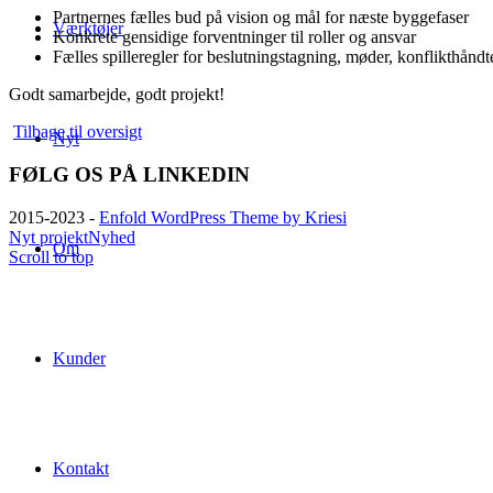
Partnernes fælles bud på vision og mål for næste byggefaser
Værktøjer
Konkrete gensidige forventninger til roller og ansvar
Fælles spilleregler for beslutningstagning, møder, konflikthåndt
Godt samarbejde, godt projekt!
Tilbage til oversigt
Nyt
FØLG OS PÅ LINKEDIN
2015-2023 -
Enfold WordPress Theme by Kriesi
Nyt projekt
Nyhed
Om
Scroll to top
Kunder
Kontakt