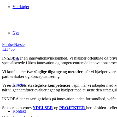
Værktøjer
Nyt
Forrige
Næste
1
2
3
4
5
6
INNOBA er en innovationsvirksomhed. Vi hjælper offentlige og priva
Om
specialiserede i åben innovation og brugercentrerede innovationsprocess
Vi kombinerer
tværfaglige tilgange og metoder
, når vi hjælper vore
partnerskaber og konceptualisering.
Kunder
Vi sætter vores
strategiske kompetencer
i spil, når vi arbejder med
når vi gennemfører evalueringer og hjælper med at sætte den strategisk
INNOBA har et særligt fokus på innovation inden for sundhed, velfær
Se mere om vores
YDELSER
og
PROJEKTER
her på siden – ell
Kontakt