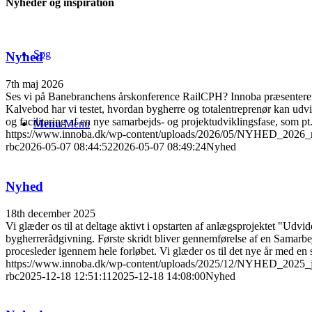
Nyheder og inspiration
Søg
Nyhed
7th maj 2026
Ses vi på Banebranchens årskonference RailCPH? Innoba præsenterer 
Kalvebod har vi testet, hvordan bygherre og totalentreprenør kan udvi
og facilitering af en nye samarbejds- og projektudviklingsfase, som pt
Menu
Menu
https://www.innoba.dk/wp-content/uploads/2026/05/NYHED_2026_
rbc
2026-05-07 08:44:52
2026-05-07 08:49:24
Nyhed
Nyhed
18th december 2025
Vi glæder os til at deltage aktivt i opstarten af anlægsprojektet "U
bygherrerådgivning. Første skridt bliver gennemførelse af en Samarb
procesleder igennem hele forløbet. Vi glæder os til det nye år med 
https://www.innoba.dk/wp-content/uploads/2025/12/NYHED_2025_j
rbc
2025-12-18 12:51:11
2025-12-18 14:08:00
Nyhed