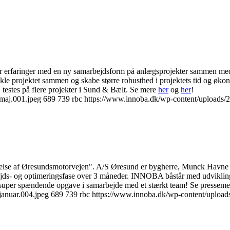
erfaringer med en ny samarbejdsform på anlægsprojekter sammen med S
kle projektet sammen og skabe større robusthed i projektets tid og økon
. testes på flere projekter i Sund & Bælt. Se mere
her
og
her
!
maj.001.jpeg
689
739
rbc
https://www.innoba.dk/wp-content/uploads/2
dvidelse af Øresundsmotorvejen". A/S Øresund er bygherre, Munck Havne 
ejds- og optimeringsfase over 3 måneder. INNOBA båstår med udvikling 
en super spændende opgave i samarbejde med et stærkt team! Se pressem
anuar.004.jpeg
689
739
rbc
https://www.innoba.dk/wp-content/upload