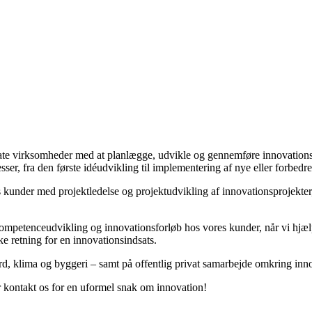
te virksomheder med at planlægge, udvikle og gennemføre innovations- 
er, fra den første idéudvikling til implementering af nye eller forbedre
s kunder med projektledelse og projektudvikling af innovationsprojekter, 
 kompetenceudvikling og innovationsforløb hos vores kunder, når vi hjæ
e retning for en innovationsindsats.
d, klima og byggeri – samt på offentlig privat samarbejde omkring inn
er kontakt os for en uformel snak om innovation!