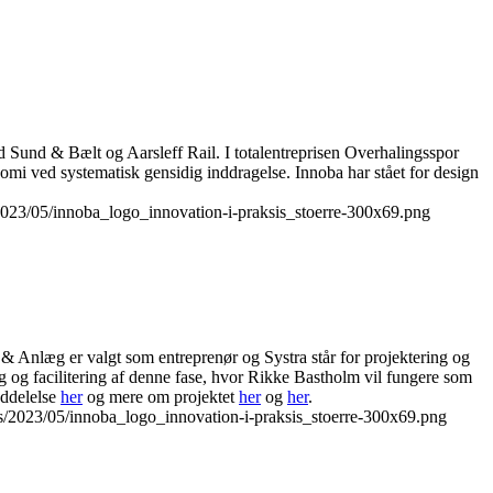
und & Bælt og Aarsleff Rail. I totalentreprisen Overhalingsspor
omi ved systematisk gensidig inddragelse. Innoba har stået for design
023/05/innoba_logo_innovation-i-praksis_stoerre-300x69.png
& Anlæg er valgt som entreprenør og Systra står for projektering og
og facilitering af denne fase, hvor Rikke Bastholm vil fungere som
eddelelse
her
og mere om projektet
her
og
her
.
s/2023/05/innoba_logo_innovation-i-praksis_stoerre-300x69.png