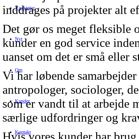
inddrages på projekter alt e
Værktøjer
Det gør os meget fleksible o
kunder en god service inden 
Nyt
uanset om det er små eller s
Om
Vi har løbende samarbejder
antropologer, sociologer, de
som er vandt til at arbejde 
Kunder
særlige udfordringer og kra
Kontakt
Hvis vores kunder har brug