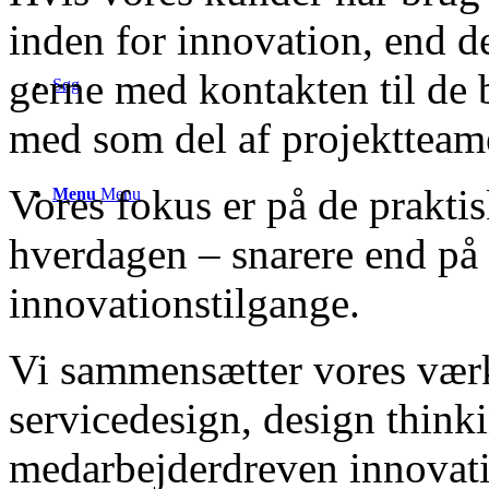
inden for innovation, end d
gerne med kontakten til de b
Søg
med som del af projektteam
Vores fokus er på de prakti
Menu
Menu
hverdagen – snarere end på 
innovationstilgange.
Vi sammensætter vores værk
servicedesign, design think
medarbejderdreven innovati