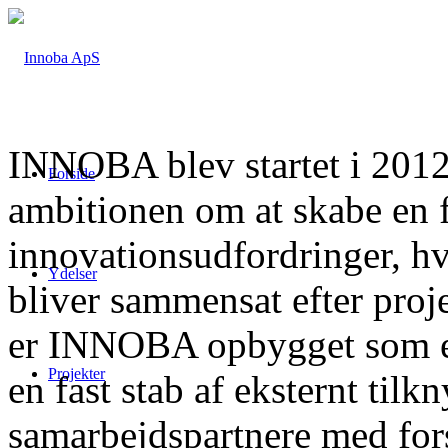
INNOBA blev startet i 201
Forside
ambitionen om at skabe en fl
innovationsudfordringer, h
Ydelser
bliver sammensat efter proj
er INNOBA opbygget som e
Projekter
en fast stab af eksternt tilk
samarbejdspartnere med for