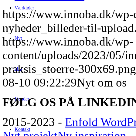
Værktøjer
https://www.innoba.dk/wp-
nyheder_billeder-til-upload
https://www.innoba.dk/wp-
Nyt
content/uploads/2023/05/in
praksis_stoerre-300x69.png
Om
08-10 09:22:29
Nyt om os
FØLG OS PÅ LINKEDI
Kunder
2015-2023 -
Enfold WordPr
Kontakt
Nyt projekt
Ny inspiration