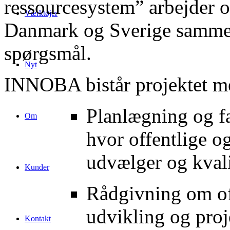
ressourcesystem” arbejder o
Værktøjer
Danmark og Sverige sammen
spørgsmål.
Nyt
INNOBA bistår projektet m
Planlægning og fa
Om
hvor offentlige o
udvælger og kvalif
Kunder
Rådgivning om off
udvikling og proj
Kontakt