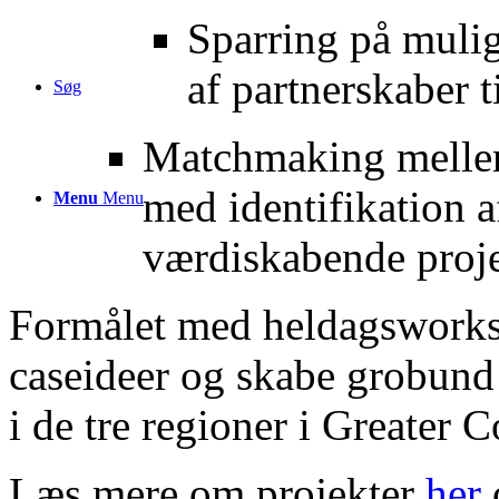
Sparring på mulig
af partnerskaber t
Søg
Matchmaking mellem
med identifikation a
Menu
Menu
værdiskabende proje
Formålet med heldagsworks
caseideer og skabe grobund
i de tre regioner i Greater
Læs mere om projekter
her