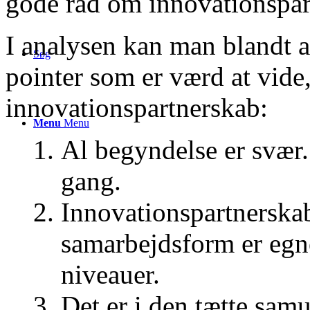
gode råd om innovationspar
I analysen kan man blandt a
Søg
pointer som er værd at vide,
innovationspartnerskab:
Menu
Menu
Al begyndelse er svær. 
gang.
Innovationspartnerska
samarbejdsform er egn
niveauer.
Det er i den tætte sam