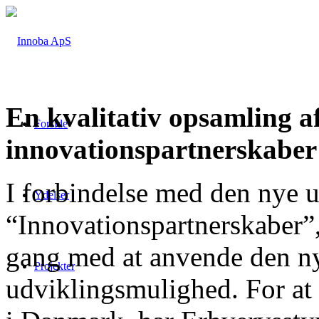
En kvalitativ opsamling a
Forside
innovationspartnerskaber
I forbindelse med den nye
Ydelser
“Innovationspartnerskaber”, 
gang med at anvende den n
Projekter
udviklingsmulighed. For at 