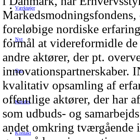
i Danmark, har Erhvervssty
Værktøjer
Markedsmodningsfondens, øn
foreløbige nordiske erfaring
formål at videreformidle de 
Nyt
andre aktører, der pt. overve
innovationspartnerskaber. 
Om
kvalitativ opsamling af erf
offentlige aktører, der har 
Kunder
som udbuds- og samarbejds
andet omkring tværgående in
Kontakt