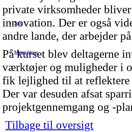
private virksomheder bliver
innovation. Der er også vid
Søg
andre lande, der arbejder p
På kurset blev deltagerne i
Menu
Menu
værktøjer og muligheder i o
fik lejlighed til at reflekte
Der var desuden afsat sparr
projektgennemgang og -pla
Tilbage til oversigt