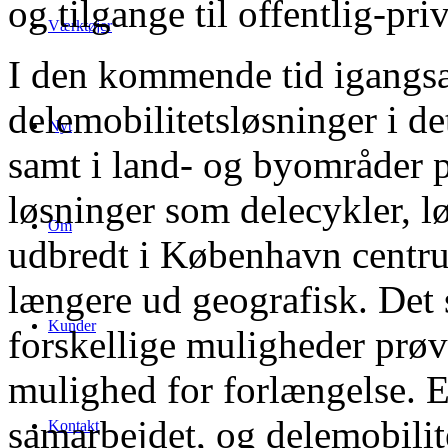
og tilgange til offentlig-pri
Værktøjer
I den kommende tid igangsæ
delemobilitetsløsninger i 
Nyt
samt i land- og byområder 
løsninger som delecykler, l
Om
udbredt i København centru
længere ud geografisk. Det 
Kunder
forskellige muligheder prøve
mulighed for forlængelse.
samarbejdet, og delemobilit
Kontakt