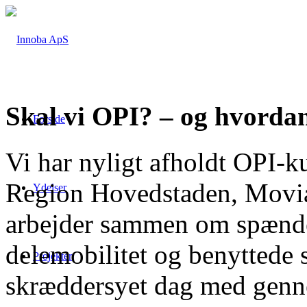
Skal vi OPI? – og hvorda
Forside
Vi har nyligt afholdt OPI-ku
Region Hovedstaden, Movia
Ydelser
arbejder sammen om spænd
delemobilitet og benyttede 
Projekter
skræddersyet dag med genn