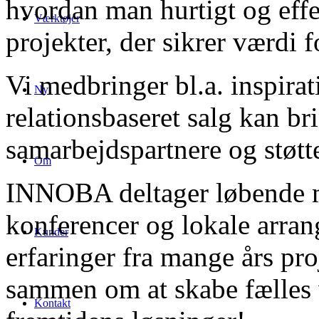
hvordan man hurtigt og effe
Værktøjer
projekter, der sikrer værdi fo
Vi medbringer bl.a. inspirat
Nyt
relationsbaseret salg kan brin
samarbejdspartnere og støtter
Om
INNOBA deltager løbende m
konferencer og lokale arran
Kunder
erfaringer fra mange års pro
sammen om at skabe fælles
Kontakt