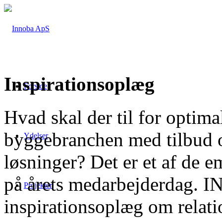
Inspirationsoplæg
Forside
Hvad skal der til for optim
byggebranchen med tilbud 
Ydelser
løsninger? Det er et af de
på årets medarbejderdag. 
Projekter
inspirationsoplæg om relati