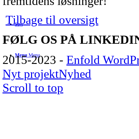
fremtidens løsninger!
Tilbage til oversigt
Søg
FØLG OS PÅ LINKEDI
Menu
Menu
2015-2023 -
Enfold WordPr
Nyt projekt
Nyhed
Scroll to top